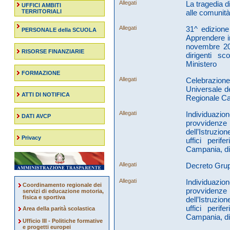
Allegati
La tragedia 
UFFICI AMBITI
TERRITORIALI
alle comunità
Allegati
31^ edizion
PERSONALE della SCUOLA
Apprendere i
novembre 202
RISORSE FINANZIARIE
dirigenti sc
Ministero
FORMAZIONE
Allegati
Celebrazio
Universale de
ATTI DI NOTIFICA
Regionale Ca
Allegati
Individuazion
DATI AVCP
provvidenze 
dell’Istruzio
Privacy
uffici perif
Campania, di 
Allegati
Decreto Grupp
Allegati
Individuazion
Coordinamento regionale dei
provvidenze 
servizi di educazione motoria,
fisica e sportiva
dell’Istruzio
uffici perif
Area della parità scolastica
Campania, di 
Ufficio III - Politiche formative
e progetti europei