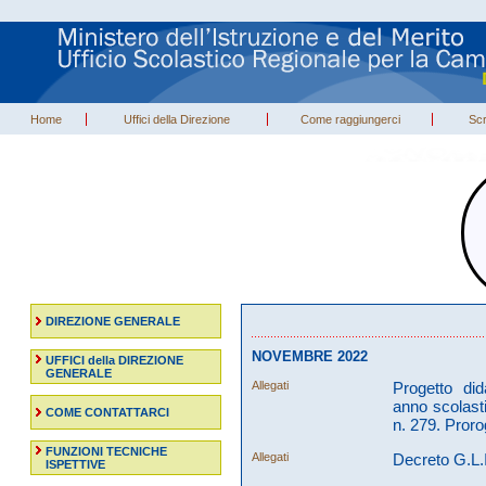
Home
Uffici della Direzione
Come raggiungerci
Scr
DIREZIONE GENERALE
NOVEMBRE 2022
UFFICI della DIREZIONE
GENERALE
Allegati
Progetto did
anno scolast
COME CONTATTARCI
n. 279. Pror
FUNZIONI TECNICHE
Allegati
Decreto G.L.
ISPETTIVE