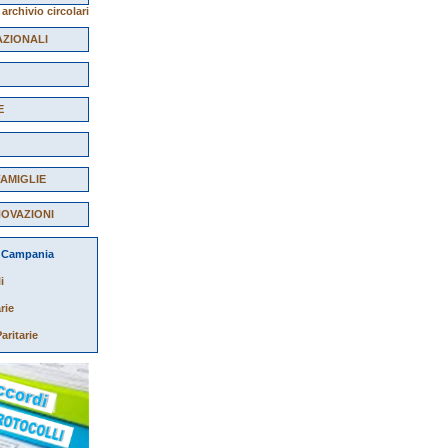
archivio circolari
AZIONALI
E
FAMIGLIE
NOVAZIONI
a Campania
i
rie
aritarie