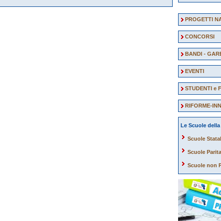
PROGETTI N
CONCORSI
BANDI - GAR
EVENTI
STUDENTI e 
RIFORME-IN
Le Scuole dell
Scuole Statal
Scuole Parita
Scuole non P