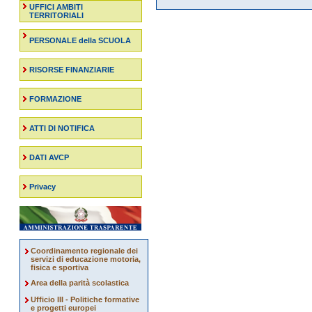
UFFICI AMBITI
TERRITORIALI
PERSONALE della SCUOLA
RISORSE FINANZIARIE
FORMAZIONE
ATTI DI NOTIFICA
DATI AVCP
Privacy
Coordinamento regionale dei
servizi di educazione motoria,
fisica e sportiva
Area della parità scolastica
Ufficio III - Politiche formative
e progetti europei