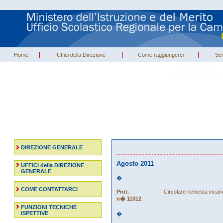
Home
Uffici della Direzione
Come raggiungerci
Scr
DIREZIONE GENERALE
Agosto 2011
UFFICI della DIREZIONE
GENERALE
�
COME CONTATTARCI
Prot.
Circolare richiesta incar
n� 11012
FUNZIONI TECNICHE
ISPETTIVE
�