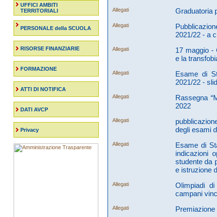
UFFICI AMBITI
Allegati
Graduatoria 
TERRITORIALI
Allegati
Pubblicazione
PERSONALE della SCUOLA
2021/22 - a 
RISORSE FINANZIARIE
Allegati
17 maggio - G
e la transfobi
FORMAZIONE
Allegati
Esame di Sta
2021/22 - sli
ATTI DI NOTIFICA
Allegati
Rassegna “Ma
2022
DATI AVCP
Allegati
pubblicazion
degli esami di
Privacy
Allegati
Esame di Sta
indicazioni 
studente da p
e istruzione 
Allegati
Olimpiadi di
campani vinci
Allegati
Premiazione 