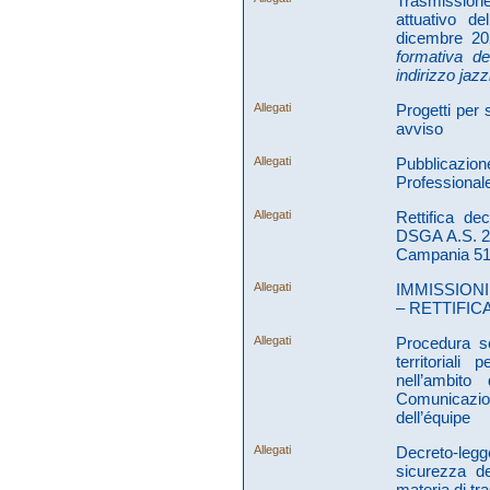
Trasmissione
attuativo d
dicembre 20
formativa dei
indirizzo jazz
Allegati
Progetti per 
avviso
Allegati
Pubblicazion
Professional
Allegati
Rettifica de
DSGA A.S. 20
Campania 51
Allegati
IMMISSION
– RETTIFI
Allegati
Procedura se
territorial
nell’ambito
Comunicazion
dell’équipe
Allegati
Decreto-legg
sicurezza del
materia di tr