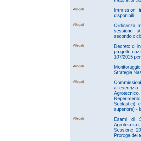
Allegati
Immissioni 
disponibili
Allegati
Ordinanza mi
sessione st
secondo ciclo
Allegati
Decreto di i
progetti naz
107/2015 per
Allegati
Monitoraggi
Strategia Naz
Allegati
Commissioni 
all’esercizi
Agrotecnico
Reperimento 
Scolastici)
superiore) - I
Allegati
Esami di St
Agrotecnico,
Sessione 20
Proroga del t