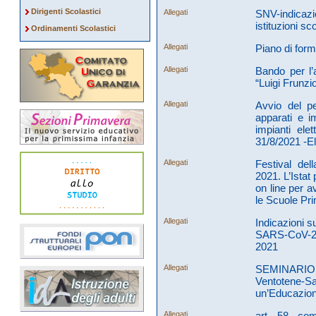
Dirigenti Scolastici
Allegati
SNV-indicazio
istituzioni sc
Ordinamenti Scolastici
Allegati
Piano di form
Allegati
Bando per l’
“Luigi Frunz
Allegati
Avvio del pe
apparati e i
impianti ele
31/8/2021 -El
Allegati
Festival del
2021. L’Istat
on line per av
le Scuole Pri
Allegati
Indicazioni s
SARS-CoV-2 p
2021
Allegati
SEMINARIO D
Ventotene
un’Educazion
Allegati
art. 58, co