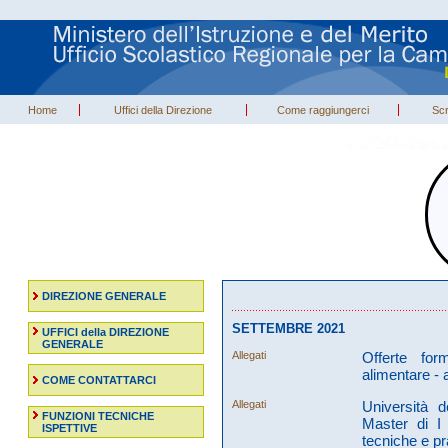
Home
Uffici della Direzione
Come raggiungerci
Scr
DIREZIONE GENERALE
SETTEMBRE 2021
UFFICI della DIREZIONE
GENERALE
Allegati
Offerte for
alimentare - 
COME CONTATTARCI
Allegati
Università 
FUNZIONI TECNICHE
Master di I 
ISPETTIVE
tecniche e pr