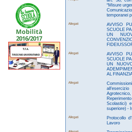
“Misure urgen
Comunicazion
temporanei pe
Allegati
AVVISO PU
SCUOLE PAR
UN NUOV
CONVENZI
FIDEIUSSO
Allegati
AVVISO PU
SCUOLE PAR
UN NUOVO
ADEMPIMEN
AL FINANZ
Allegati
Commissioni 
all’esercizi
Agrotecnico
Reperimento 
Scolastici)
superiore) - I
Allegati
Protocollo d
Lavoro
Allegati