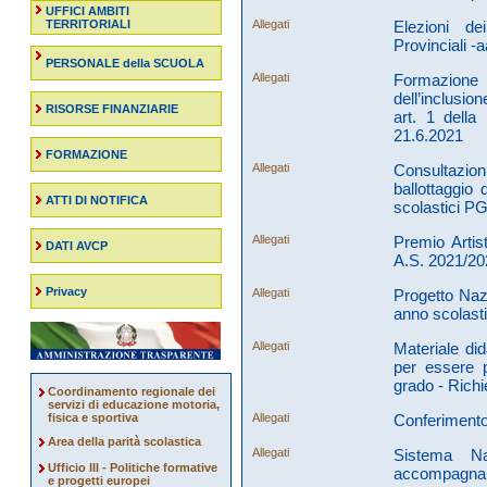
UFFICI AMBITI
TERRITORIALI
Allegati
Elezioni de
Provinciali -
PERSONALE della SCUOLA
Allegati
Formazione
dell’inclusio
RISORSE FINANZIARIE
art. 1 dell
21.6.2021
FORMAZIONE
Allegati
Consultazion
ballottaggio 
ATTI DI NOTIFICA
scolastici P
Allegati
Premio Artis
DATI AVCP
A.S. 2021/20
Privacy
Allegati
Progetto Nazi
anno scolast
Allegati
Materiale di
per essere 
grado - Rich
Coordinamento regionale dei
servizi di educazione motoria,
fisica e sportiva
Allegati
Conferimento 
Area della parità scolastica
Allegati
Sistema Na
Ufficio III - Politiche formative
accompagname
e progetti europei