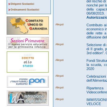
del rischio d
Dirigenti Scolastici
nonché per la 
della capaci
Ordinamenti Scolastici
06/08/2019.
Autorizzazio
Allegati
Contributo ai
economico in
delle rette 
diffusione de
Allegati
Selezione di 
di II grado, 
3rd edition”.
Allegati
Fondi Strutt
la scuola, c
2020
Allegati
Celebrazion
dell’Aliment
Allegati
Ripartenz
Videoconferen
Allegati
IMMISSIONI
VELOCE