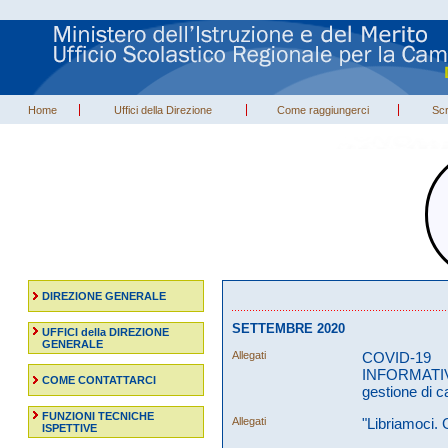
Home
Uffici della Direzione
Come raggiungerci
Scr
DIREZIONE GENERALE
SETTEMBRE 2020
UFFICI della DIREZIONE
GENERALE
Allegati
COVID-
INFORMATIV
COME CONTATTARCI
gestione di c
FUNZIONI TECNICHE
Allegati
"Libriamoci. G
ISPETTIVE