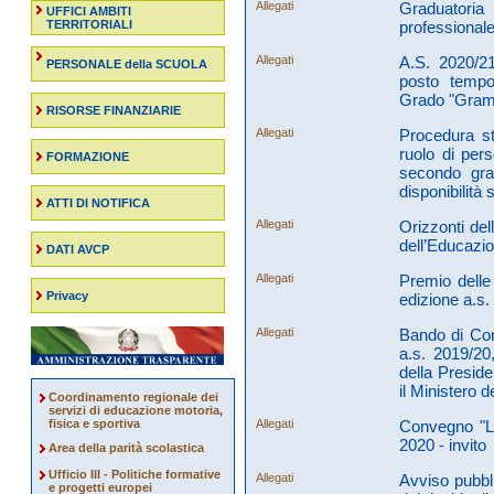
Allegati
Graduatoria 
UFFICI AMBITI
TERRITORIALI
professiona
Allegati
A.S. 2020/21
PERSONALE della SCUOLA
posto tempo
Grado "Grams
RISORSE FINANZIARIE
Allegati
Procedura st
ruolo di per
FORMAZIONE
secondo grad
disponibilità 
ATTI DI NOTIFICA
Allegati
Orizzonti del
dell’Educazio
DATI AVCP
Allegati
Premio delle
Privacy
edizione a.s.
Allegati
Bando di Con
a.s. 2019/20
della Preside
il Ministero d
Coordinamento regionale dei
servizi di educazione motoria,
fisica e sportiva
Allegati
Convegno "Le
2020 - invito
Area della parità scolastica
Ufficio III - Politiche formative
Allegati
Avviso pubbli
e progetti europei