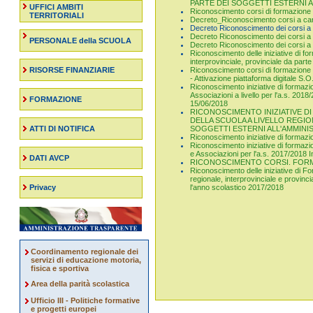
PARTE DEI SOGGETTI ESTERNI A
UFFICI AMBITI
Riconoscimento corsi di formazione 
TERRITORIALI
Decreto_Riconoscimento corsi a car
Decreto Riconoscimento dei corsi a 
Decreto Riconoscimento dei corsi a 
PERSONALE della SCUOLA
Decreto Riconoscimento dei corsi a 
Riconoscimento delle iniziative di fo
interprovinciale, provinciale da part
RISORSE FINANZIARIE
Riconoscimento corsi di formazione a 
- Attivazione piattaforma digitale S.O.
Riconoscimento iniziative di formazio
Associazioni a livello per l'a.s. 2018
FORMAZIONE
15/06/2018
RICONOSCIMENTO INIZIATIVE 
DELLA SCUOLA A LIVELLO REGIO
ATTI DI NOTIFICA
SOGGETTI ESTERNI ALL'AMMINI
Riconoscimento iniziative di formazion
Riconoscimento iniziative di formazio
e Associazioni per l'a.s. 2017/2018 
DATI AVCP
RICONOSCIMENTO CORSI. FOR
Riconoscimento delle iniziative di Fo
regionale, interprovinciale e provinci
Privacy
l'anno scolastico 2017/2018
Coordinamento regionale dei
servizi di educazione motoria,
fisica e sportiva
Area della parità scolastica
Ufficio III - Politiche formative
e progetti europei