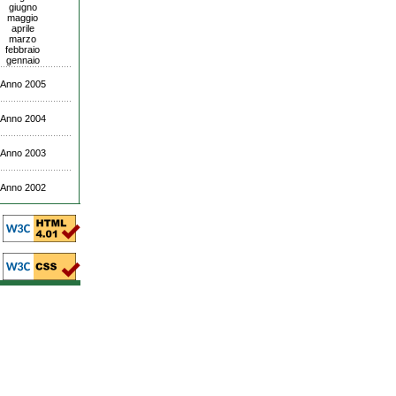
giugno
maggio
aprile
marzo
febbraio
gennaio
Anno 2005
Anno 2004
Anno 2003
Anno 2002