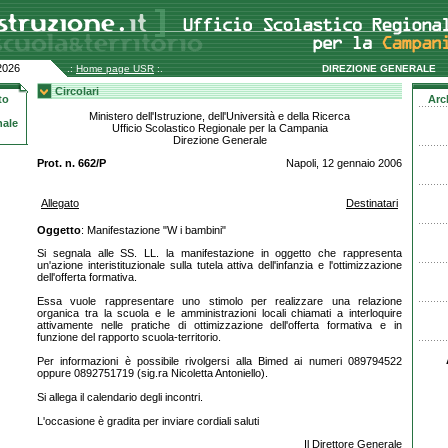
2026
.:
Home page USR
:.
DIREZIONE GENERALE
Circolari
to
Arc
Ministero dell'Istruzione, dell'Università e della Ricerca
nale
Ufficio Scolastico Regionale per la Campania
Direzione Generale
Prot. n. 662/P
Napoli, 12 gennaio 2006
Allegato
Destinatari
Oggetto
: Manifestazione "W i bambini"
Si segnala alle SS. LL. la manifestazione in oggetto che rappresenta
un'azione interistituzionale sulla tutela attiva dell'infanzia e l'ottimizzazione
dell'offerta formativa.
Essa vuole rappresentare uno stimolo per realizzare una relazione
organica tra la scuola e le amministrazioni locali chiamati a interloquire
attivamente nelle pratiche di ottimizzazione dell'offerta formativa e in
funzione del rapporto scuola-territorio.
Per informazioni è possibile rivolgersi alla Bimed ai numeri 089794522
oppure 0892751719 (sig.ra Nicoletta Antoniello).
Si allega il calendario degli incontri.
L'occasione è gradita per inviare cordiali saluti
Il Direttore Generale