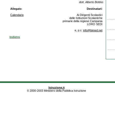
dott. Alberto Bottino
Allegato
:
Destinatari:
Calendario
Ai Dirigenti Scolastici
delle Istituzioni Scolastiche
primarie della regione Campania
LORO SEDI
e, p.c.
info@bimed.net
Indietro
Istruzione.it
© 2000-2003 Ministero della Pubblica Istruzione