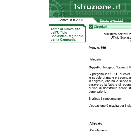
Sabato, 8-8-2026
.:
Home page USR
:.
Circolari
Torna al nuovo sito
dell'Ufficio
Ministero dell'Istru
Scolastico Regionale
Ufficio Scolas
per la Campania
D
Prot. n. 660
Allegato
Oggetto
: Progetto "Liberi di
Si pregano le SS. LL. di voler
le scuole primarie e secondarie
in epigrafe, che ha lo scopo d
attraverso la fiaba e di recup
al fine di ricostruire solide 
generazioni.
Si allega il regolamento.
L'occasione è gradita per inviar
Allegato
:
Regolamento