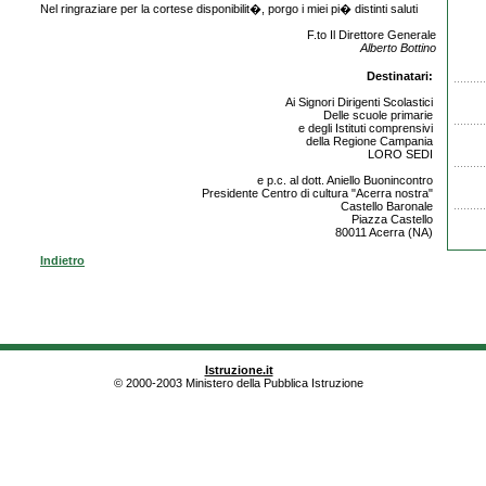
Nel ringraziare per la cortese disponibilit�, porgo i miei pi� distinti saluti
F.to Il Direttore Generale
Alberto Bottino
Destinatari:
Ai Signori Dirigenti Scolastici
Delle scuole primarie
e degli Istituti comprensivi
della Regione Campania
LORO SEDI
e p.c. al dott. Aniello Buonincontro
Presidente Centro di cultura "Acerra nostra"
Castello Baronale
Piazza Castello
80011 Acerra (NA)
Indietro
Istruzione.it
© 2000-2003 Ministero della Pubblica Istruzione