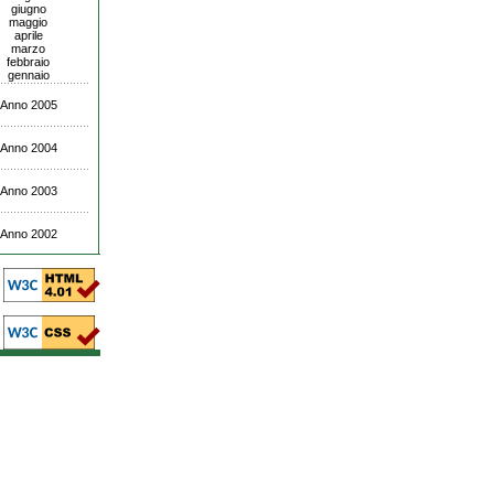
giugno
maggio
aprile
marzo
febbraio
gennaio
Anno 2005
Anno 2004
Anno 2003
Anno 2002