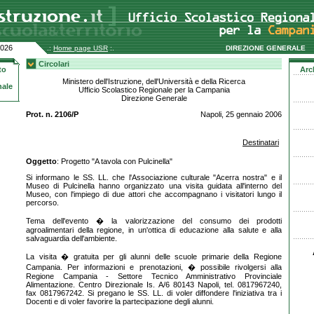
2026
.:
Home page USR
:.
DIREZIONE GENERALE
Circolari
to
Arc
Ministero dell'Istruzione, dell'Università e della Ricerca
nale
Ufficio Scolastico Regionale per la Campania
Direzione Generale
Prot. n. 2106/P
Napoli, 25 gennaio 2006
Destinatari
Oggetto
: Progetto "A tavola con Pulcinella"
Si informano le SS. LL. che l'Associazione culturale "Acerra nostra" e il
Museo di Pulcinella hanno organizzato una visita guidata all'interno del
Museo, con l'impiego di due attori che accompagnano i visitatori lungo il
percorso.
Tema dell'evento � la valorizzazione del consumo dei prodotti
agroalimentari della regione, in un'ottica di educazione alla salute e alla
salvaguardia dell'ambiente.
La visita � gratuita per gli alunni delle scuole primarie della Regione
Campania. Per informazioni e prenotazioni, � possibile rivolgersi alla
Regione Campania - Settore Tecnico Amministrativo Provinciale
Alimentazione. Centro Direzionale Is. A/6 80143 Napoli, tel. 0817967240,
fax 0817967242. Si pregano le SS. LL. di voler diffondere l'iniziativa tra i
Docenti e di voler favorire la partecipazione degli alunni.