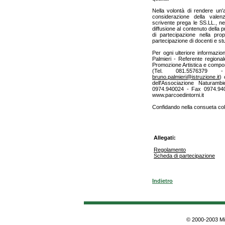
Nella volontà di rendere un'az
considerazione della valenza
scrivente prega le SS.LL., ne
diffusione al contenuto della
di partecipazione nella prop
partecipazione di docenti e stu
Per ogni ulteriore informazion
Palmieri - Referente regionale
Promozione Artistica e compon
(Tel. 081.5576379
bruno.palmieri@istruzione.it
) 
dell'Associazione Naturambi
0974.940024 - Fax 0974.940756
www.parcoedintorni.it
Confidando nella consueta colla
Allegati:
Regolamento
Scheda di partecipazione
Indietro
© 2000-2003 Min