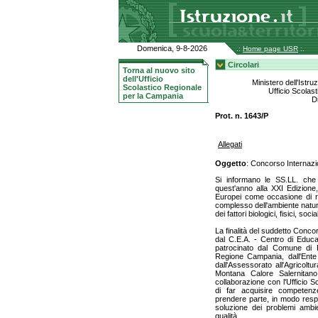
Domenica, 9-8-2026
.:
Home page USR
:.
Circolari
Torna al nuovo sito
dell'Ufficio
Ministero dell'Istru
Scolastico Regionale
Ufficio Scolas
per la Campania
D
Prot. n. 1643/P
Allegati
Oggetto
: Concorso Internazio
Si informano le SS.LL. che 
quest'anno alla XXI Edizione,
Europei come occasione di r
complesso dell'ambiente natura
dei fattori biologici, fisici, soci
La finalità del suddetto Conco
dal C.E.A. - Centro di Educa
patrocinato dal Comune di Pi
Regione Campania, dall'Ente 
dall'Assessorato all'Agricolt
Montana Calore Salernitano
collaborazione con l'Ufficio 
di far acquisire competenze
prendere parte, in modo respo
soluzione dei problemi ambien
qualità.