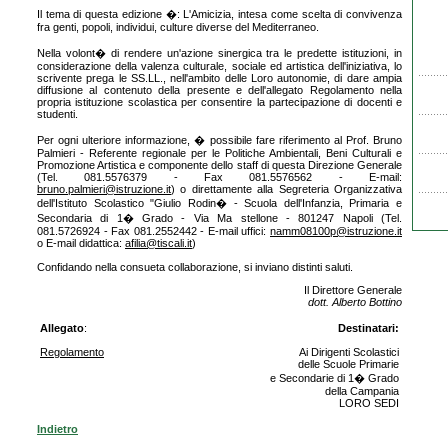
Il tema di questa edizione �: L'Amicizia, intesa come scelta di convivenza
fra genti, popoli, individui, culture diverse del Mediterraneo.
Nella volont� di rendere un'azione sinergica tra le predette istituzioni, in
considerazione della valenza culturale, sociale ed artistica dell'iniziativa, lo
scrivente prega le SS.LL., nell'ambito delle Loro autonomie, di dare ampia
diffusione al contenuto della presente e dell'allegato Regolamento nella
propria istituzione scolastica per consentire la partecipazione di docenti e
studenti.
Per ogni ulteriore informazione, � possibile fare riferimento al Prof. Bruno
Palmieri - Referente regionale per le Politiche Ambientali, Beni Culturali e
Promozione Artistica e componente dello staff di questa Direzione Generale
(Tel. 081.5576379 - Fax 081.5576562 - E-mail:
bruno.palmieri@istruzione.it
) o direttamente alla Segreteria Organizzativa
dell'Istituto Scolastico "Giulio Rodin� - Scuola dell'Infanzia, Primaria e
Secondaria di 1� Grado - Via Ma stellone - 801247 Napoli (Tel.
081.5726924 - Fax 081.2552442 - E-mail uffici:
namm08100p@istruzione.it
o E-mail didattica:
afilia@tiscali.it
)
Confidando nella consueta collaborazione, si inviano distinti saluti.
Il Direttore Generale
dott. Alberto Bottino
Allegato
:
Destinatari:
Regolamento
Ai Dirigenti Scolastici
delle Scuole Primarie
e Secondarie di 1� Grado
della Campania
LORO SEDI
Indietro