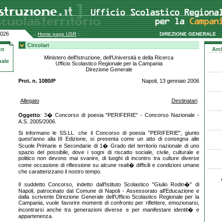
2026
.:
Home page USR
:.
DIREZIONE GENERALE
Circolari
to
Arc
Ministero dell'Istruzione, dell'Università e della Ricerca
nale
Ufficio Scolastico Regionale per la Campania
Direzione Generale
Prot. n. 1080/P
Napoli, 13 gennaio 2006
Allegato
Destinatari
Oggetto
: 3� Concorso di poesia "PERIFERIE" - Concorso Nazionale -
A.S. 2005/2006.
Si informano le SS.LL. che il Concorso di poesia "PERIFERIE", giunto
quest'anno alla III Edizione, si presenta come un atto di consegna alle
Scuole Primarie e Secondarie di 1� Grado del territorio nazionale di uno
spazio del possibile, dove i sogni di riscatto sociale, civile, culturale e
politico non devono mai svanire, di luoghi di incontro tra culture diverse
come occasione di riflessione su alcune realt� difficili e condizioni umane
che caratterizzano il nostro tempo.
Il suddetto Concorso, indetto dall'Istituto Scolastico "Giulio Rodin�" di
Napoli, patrocinato dal Comune di Napoli - Assessorato all'Educazione e
dalla scrivente Direzione Generale dell'Ufficio Scolastico Regionale per la
Campania, vuole favorire momenti di confronto per riflettere, emozionarsi,
incontrarsi anche tra generazioni diverse e per manifestare identit� e
appartenenza.