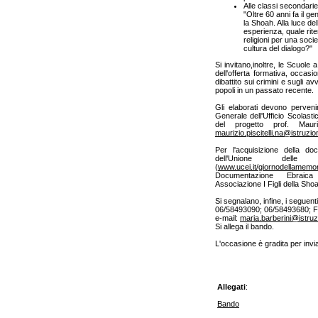
Alle classi secondarie
"Oltre 60 anni fa il 
la Shoah. Alla luce d
esperienza, quale rite
religioni per una soc
cultura del dialogo?"
Si invitano,inoltre, le Scuole a
dell'offerta formativa, occasi
dibattito sui crimini e sugli a
popoli in un passato recente.
Gli elaborati devono perveni
Generale dell'Ufficio Scolasti
del progetto prof. Mauri
maurizio.piscitelli.na@istruzion
Per l'acquisizione della do
dell'Unione delle
(
www.ucei.it/giornodellamemor
Documentazione Ebraic
Associazione I Figli della Shoa
Si segnalano, infine, i seguent
06/58493090; 06/58493680; 
e-mail:
maria.barberini@istruzi
Si allega il bando.
L'occasione è gradita per inviar
Allegati
:
Bando