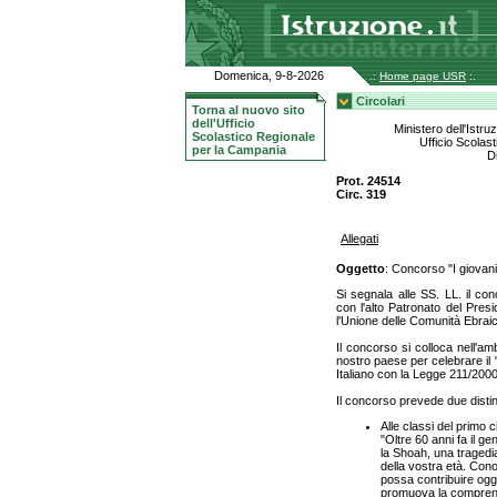
Domenica, 9-8-2026
.:
Home page USR
:.
Circolari
Torna al nuovo sito
dell'Ufficio
Ministero dell'Istru
Scolastico Regionale
Ufficio Scolas
per la Campania
D
Prot. 24514
Circ. 319
Allegati
Oggetto
: Concorso "I giovan
Si segnala alle SS. LL. il co
con l'alto Patronato del Pres
l'Unione delle Comunità Ebraic
Il concorso si colloca nell'am
nostro paese per celebrare il 
Italiano con la Legge 211/2000
Il concorso prevede due distin
Alle classi del primo 
"Oltre 60 anni fa il 
la Shoah, una tragedi
della vostra età. Cono
possa contribuire ogg
promuova la comprens