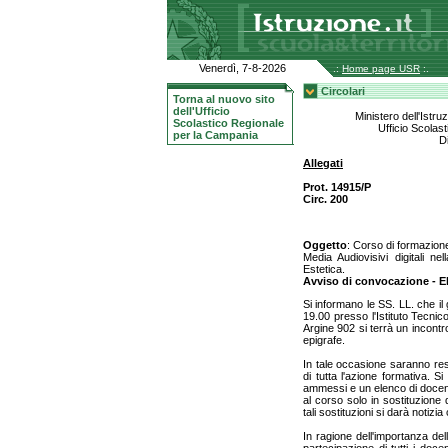
Venerdì, 7-8-2026
.:
Home page USR
:.
Circolari
Torna al nuovo sito
dell'Ufficio
Ministero dell'Istru
Scolastico Regionale
Ufficio Scolas
per la Campania
D
Allegati
Prot. 14915/P
Circ. 200
Oggetto
: Corso di formazione
Media Audiovisivi digitali n
Estetica.
Avviso di convocazione - 
Si informano le SS. LL. che il
19.00 presso l'Istituto Tecnico
Argine 902 si terrà un incontro
epigrafe.
In tale occasione saranno resi
di tutta l'azione formativa. S
ammessi e un elenco di docen
al corso solo in sostituzione 
tali sostituzioni si darà noti
In ragione dell'importanza dell'