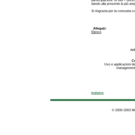
partecipazione di tutti i doc
dando alla presente la più amp
Si ringrazia per la consueta col
Allegati:
Elenco
del
Co
Uso e applicazioni dei
management, 
Indietro
© 2000-2003 Min