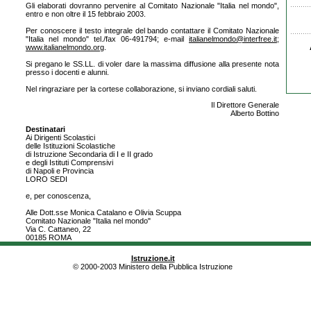
Gli elaborati dovranno pervenire al Comitato Nazionale "Italia nel mondo",
entro e non oltre il 15 febbraio 2003.
Per conoscere il testo integrale del bando contattare il Comitato Nazionale
"Italia nel mondo" tel./fax 06-491794; e-mail
italianelmondo@interfree.it
;
www.italianelmondo.org
.
Si pregano le SS.LL. di voler dare la massima diffusione alla presente nota
presso i docenti e alunni.
Nel ringraziare per la cortese collaborazione, si inviano cordiali saluti.
Il Direttore Generale
Alberto Bottino
Destinatari
Ai Dirigenti Scolastici
delle Istituzioni Scolastiche
di Istruzione Secondaria di I e II grado
e degli Istituti Comprensivi
di Napoli e Provincia
LORO SEDI
e, per conoscenza,
Alle Dott.sse Monica Catalano e Olivia Scuppa
Comitato Nazionale "Italia nel mondo"
Via C. Cattaneo, 22
00185 ROMA
Istruzione.it
© 2000-2003 Ministero della Pubblica Istruzione