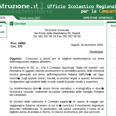
2026
.:
Home page USR
:.
DIREZIONE GENERALE
Circolari
to
Arc
Direzione Generale
nale
Via Ponte della Maddalena 55, Napoli
Tel. 081 557 66 24 Fax 081 557 65 69
Prot. 24860
Napoli, 16 dicembre 2002
Circ. 370
Destinatari
Oggetto:
Concorso a premi per la migliore testimonianza sul tema
dell'emigrazione italiana all'estero.
Si informano le SS. LL. che il Comitato Nazionale "Italia nel mondo" con
l'iniziativa in oggetto intende promuovere la sensibilizzazione della memoria
storica giovanile sul tema dell'emigrazione italiana dall'Unit� ad oggi,
nonch� sugli aspetti storici, sociali, economici legati a questo fenomeno,
rivolgendosi agli studenti delle scuole statali di grado medio e superiore.
La testimonianza dovr� avere forma narrativa o iconografica e dovr�
ricostruire vicende realmente accadute nell'ambito della famiglia d'origine
del candidato.
Ai vincitori della selezione il Comitato pagher� le spese di viaggio per
raggiungere il paese straniero in cui si � concluso il movimento migratorio
descritto nell'elaborato. In particolare, tali spese copriranno il costo di un
biglietto aereo di andata e ritorno, in classe economica, per due persone.