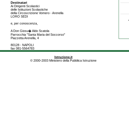
Destinatari
Ai Dirigenti Scolastici
delle Istituzioni Scolastiche
della Circoscrizione Vomero - Arenella
LORO SEDI
e, per conoscenza,
A Don Giosu� Aldo Scatola
Parrocchia "Santa Maria del Soccorso"
Piazzetta Arenella, 4
80128 - NAPOLI
fax 081-5564783
Istruzione.it
© 2000-2003 Ministero della Pubblica Istruzione