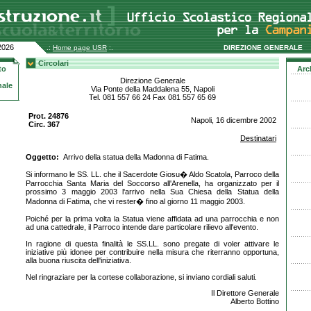
2026
.:
Home page USR
:.
DIREZIONE GENERALE
Circolari
to
Arc
Direzione Generale
nale
Via Ponte della Maddalena 55, Napoli
Tel. 081 557 66 24 Fax 081 557 65 69
Prot. 24876
Napoli, 16 dicembre 2002
Circ. 367
Destinatari
Oggetto:
Arrivo della statua della Madonna di Fatima.
Si informano le SS. LL. che il Sacerdote Giosu� Aldo Scatola, Parroco della
Parrocchia Santa Maria del Soccorso all'Arenella, ha organizzato per il
prossimo 3 maggio 2003 l'arrivo nella Sua Chiesa della Statua della
Madonna di Fatima, che vi rester� fino al giorno 11 maggio 2003.
Poiché per la prima volta la Statua viene affidata ad una parrocchia e non
ad una cattedrale, il Parroco intende dare particolare rilievo all'evento.
In ragione di questa finalità le SS.LL. sono pregate di voler attivare le
iniziative più idonee per contribuire nella misura che riterranno opportuna,
alla buona riuscita dell'iniziativa.
Nel ringraziare per la cortese collaborazione, si inviano cordiali saluti.
Il Direttore Generale
Alberto Bottino